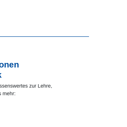
ionen
k
issenswertes zur Lehre,
s mehr: